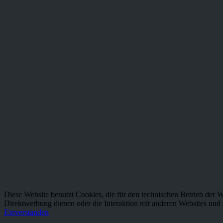
Newsletter
Abonnieren Sie den kostenlosen Newsletter und verpassen Sie kei
Newsletter abonnieren
Ich habe die
Datenschutzbestimmungen
zur Kenntnis genommen.
* Alle Preise inkl. gesetzl. Mehrwertsteuer zzgl.
Versandkosten
und gg
Kontakt
Versand und Zahlungsbedingungen
Widerrufsrecht
Datenschutz
AGB
Impressum
made by neunBLICKWINKEL
Diese Website benutzt Cookies, die für den technischen Betrieb der W
Direktwerbung dienen oder die Interaktion mit anderen Websites und 
Einverstanden