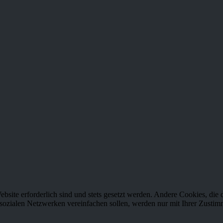
ne Neuigkeit oder Aktion mehr von WEINSTARK.
f. Nachnahmegebühren, wenn nicht anders beschrieben
ebsite erforderlich sind und stets gesetzt werden. Andere Cookies, di
sozialen Netzwerken vereinfachen sollen, werden nur mit Ihrer Zustim