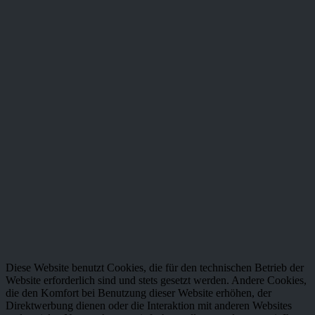
Neuigkeit oder Aktion mehr von WEINSTARK.
Newsletter abonnieren
Ich habe die
Datenschutzbestimmungen
zur Kenntnis
genommen.
* Alle Preise inkl. gesetzl. Mehrwertsteuer zzgl.
Versandkosten
und
ggf. Nachnahmegebühren, wenn nicht anders beschrieben
Kontakt
Versand und Zahlungsbedingungen
Widerrufsrecht
Datenschutz
AGB
Impressum
made by neunBLICKWINKEL
Diese Website benutzt Cookies, die für den technischen Betrieb der
Website erforderlich sind und stets gesetzt werden. Andere Cookies,
die den Komfort bei Benutzung dieser Website erhöhen, der
Direktwerbung dienen oder die Interaktion mit anderen Websites