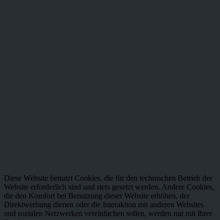
Newsletter abonnieren
Ich habe die
Datenschutzbestimmungen
zur Kenntnis
genommen.
* Alle Preise inkl. gesetzl. Mehrwertsteuer zzgl.
Versandkosten
und
ggf. Nachnahmegebühren, wenn nicht anders beschrieben
Kontakt
Versand und Zahlungsbedingungen
Widerrufsrecht
Datenschutz
AGB
Impressum
made by neunBLICKWINKEL
Diese Website benutzt Cookies, die für den technischen Betrieb der
Website erforderlich sind und stets gesetzt werden. Andere Cookies,
die den Komfort bei Benutzung dieser Website erhöhen, der
Direktwerbung dienen oder die Interaktion mit anderen Websites
und sozialen Netzwerken vereinfachen sollen, werden nur mit Ihrer